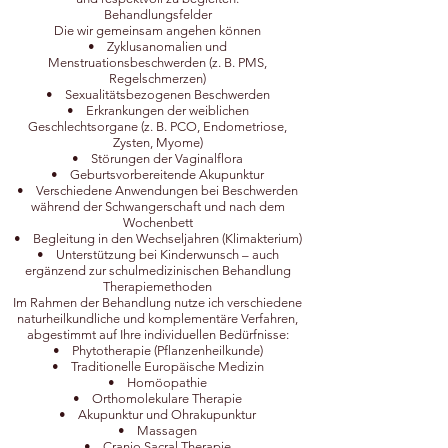
Behandlungsfelder
Die wir gemeinsam angehen können
• Zyklusanomalien und
Menstruationsbeschwerden (z. B. PMS,
Regelschmerzen)
• Sexualitätsbezogenen Beschwerden
• Erkrankungen der weiblichen
Geschlechtsorgane (z. B. PCO, Endometriose,
Zysten, Myome)
• Störungen der Vaginalflora
• Geburtsvorbereitende Akupunktur
• Verschiedene Anwendungen bei Beschwerden
während der Schwangerschaft und nach dem
Wochenbett
• Begleitung in den Wechseljahren (Klimakterium)
• Unterstützung bei Kinderwunsch – auch
ergänzend zur schulmedizinischen Behandlung
Therapiemethoden
Im Rahmen der Behandlung nutze ich verschiedene
naturheilkundliche und komplementäre Verfahren,
abgestimmt auf Ihre individuellen Bedürfnisse:
• Phytotherapie (Pflanzenheilkunde)
• Traditionelle Europäische Medizin
• Homöopathie
• Orthomolekulare Therapie
• Akupunktur und Ohrakupunktur
• Massagen
• Cranio Sacral Therapie